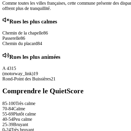
Comme toutes les villes françaises, cette commune présente des disparit
offrent plus de tranquillité.
Rues les plus calmes
Chemin de la chapelle
86
Passerelle
86
Chemin du placard
84
Rues les plus animées
A 43
15
(motorway_link)
19
Rond-Point des Buissières
21
Comprendre le QuietScore
85-100
Très calme
70-84
Calme
55-69
Plutôt calme
40-54
Peu calme
25-39
Bruyant
0-24
Très bruyant