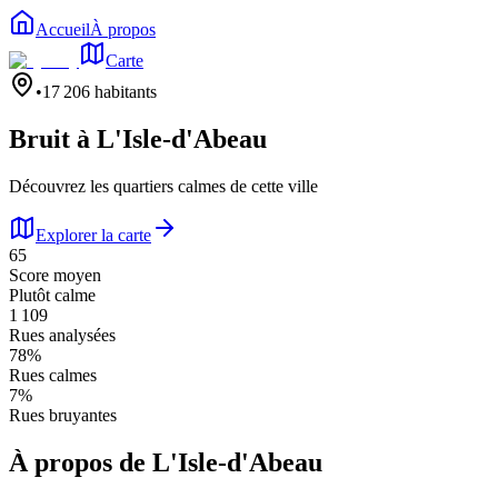
Accueil
À propos
Carte
•
17 206
habitants
Bruit à
L'Isle-d'Abeau
Découvrez les quartiers calmes de cette ville
Explorer la carte
65
Score moyen
Plutôt calme
1 109
Rues analysées
78
%
Rues calmes
7
%
Rues bruyantes
À propos de
L'Isle-d'Abeau