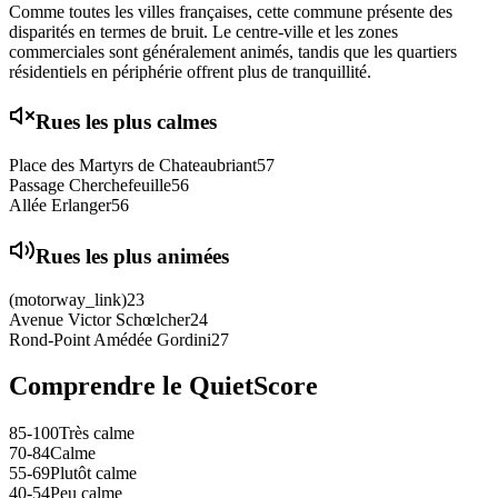
Comme toutes les villes françaises, cette commune présente des
disparités en termes de bruit. Le centre-ville et les zones
commerciales sont généralement animés, tandis que les quartiers
résidentiels en périphérie offrent plus de tranquillité.
Rues les plus calmes
Place des Martyrs de Chateaubriant
57
Passage Cherchefeuille
56
Allée Erlanger
56
Rues les plus animées
(motorway_link)
23
Avenue Victor Schœlcher
24
Rond-Point Amédée Gordini
27
Comprendre le QuietScore
85-100
Très calme
70-84
Calme
55-69
Plutôt calme
40-54
Peu calme