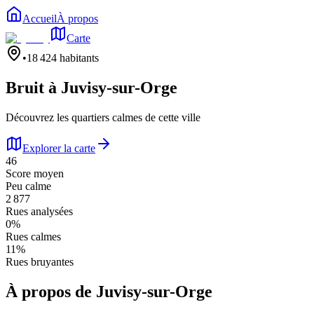
Accueil
À propos
Carte
•
18 424
habitants
Bruit à
Juvisy-sur-Orge
Découvrez les quartiers calmes de cette ville
Explorer la carte
46
Score moyen
Peu calme
2 877
Rues analysées
0
%
Rues calmes
11
%
Rues bruyantes
À propos de
Juvisy-sur-Orge