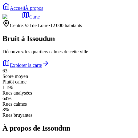
Accueil
À propos
Carte
Centre-Val de Loire
•
12 000
habitants
Bruit à
Issoudun
Découvrez les quartiers calmes de cette ville
Explorer la carte
63
Score moyen
Plutôt calme
1 196
Rues analysées
64
%
Rues calmes
8
%
Rues bruyantes
À propos de
Issoudun