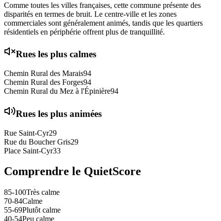
Comme toutes les villes françaises, cette commune présente des
disparités en termes de bruit. Le centre-ville et les zones
commerciales sont généralement animés, tandis que les quartiers
résidentiels en périphérie offrent plus de tranquillité.
Rues les plus calmes
Chemin Rural des Marais
94
Chemin Rural des Forges
94
Chemin Rural du Mez à l'Épinière
94
Rues les plus animées
Rue Saint-Cyr
29
Rue du Boucher Gris
29
Place Saint-Cyr
33
Comprendre le QuietScore
85-100
Très calme
70-84
Calme
55-69
Plutôt calme
40-54
Peu calme