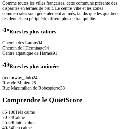
Comme toutes les villes françaises, cette commune présente des
disparités en termes de bruit. Le centre-ville et les zones
commerciales sont généralement animés, tandis que les quartiers
résidentiels en périphérie offrent plus de tranquillité.
Rues les plus calmes
Chemin des Larons
94
Chemin de l'Hermitage
94
Centre aquatique de Harnes
91
Rues les plus animées
(motorway_link)
24
Rocade Minière
25
Rue Maximilien de Robespierre
38
Comprendre le QuietScore
85-100
Très calme
70-84
Calme
55-69
Plutôt calme
40-54
Peu calme