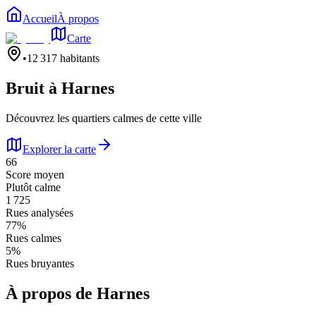
Accueil
À propos
Carte
•
12 317
habitants
Bruit à
Harnes
Découvrez les quartiers calmes de cette ville
Explorer la carte
66
Score moyen
Plutôt calme
1 725
Rues analysées
77
%
Rues calmes
5
%
Rues bruyantes
À propos de
Harnes