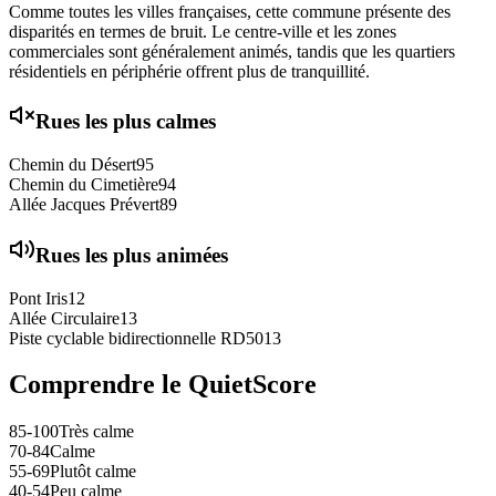
Comme toutes les villes françaises, cette commune présente des
disparités en termes de bruit. Le centre-ville et les zones
commerciales sont généralement animés, tandis que les quartiers
résidentiels en périphérie offrent plus de tranquillité.
Rues les plus calmes
Chemin du Désert
95
Chemin du Cimetière
94
Allée Jacques Prévert
89
Rues les plus animées
Pont Iris
12
Allée Circulaire
13
Piste cyclable bidirectionnelle RD50
13
Comprendre le QuietScore
85-100
Très calme
70-84
Calme
55-69
Plutôt calme
40-54
Peu calme