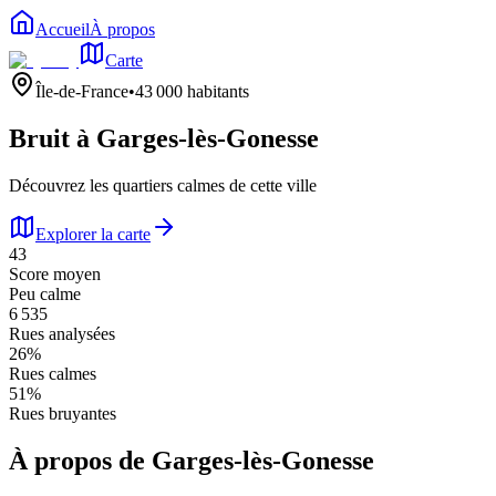
Accueil
À propos
Carte
Île-de-France
•
43 000
habitants
Bruit à
Garges-lès-Gonesse
Découvrez les quartiers calmes de cette ville
Explorer la carte
43
Score moyen
Peu calme
6 535
Rues analysées
26
%
Rues calmes
51
%
Rues bruyantes
À propos de
Garges-lès-Gonesse