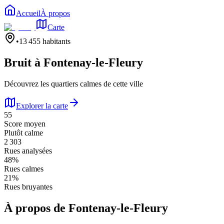
Accueil
À propos
Carte
•
13 455
habitants
Bruit à
Fontenay-le-Fleury
Découvrez les quartiers calmes de cette ville
Explorer la carte
55
Score moyen
Plutôt calme
2 303
Rues analysées
48
%
Rues calmes
21
%
Rues bruyantes
À propos de
Fontenay-le-Fleury