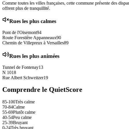
Comme toutes les villes françaises, cette commune présente des disparit
offrent plus de tranquillité.
Rues les plus calmes
Pont de l'Oisemont
94
Route Forestière Appanneaux
90
Chemin de Villepreux à Versailles
89
Rues les plus animées
Tunnel de Fontenay
13
N 10
18
Rue Albert Schweitzer
19
Comprendre le QuietScore
85-100
Très calme
70-84
Calme
55-69
Plutôt calme
40-54
Peu calme
25-39
Bruyant
0-24
Très bruyant