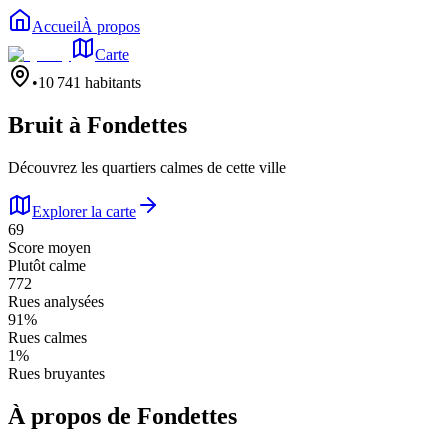
Accueil
À propos
Carte
•
10 741
habitants
Bruit à
Fondettes
Découvrez les quartiers calmes de cette ville
Explorer la carte
69
Score moyen
Plutôt calme
772
Rues analysées
91
%
Rues calmes
1
%
Rues bruyantes
À propos de
Fondettes