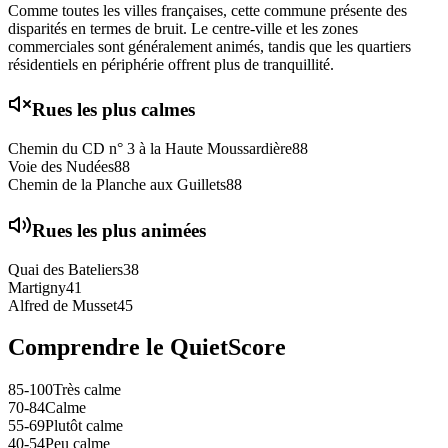
Comme toutes les villes françaises, cette commune présente des
disparités en termes de bruit. Le centre-ville et les zones
commerciales sont généralement animés, tandis que les quartiers
résidentiels en périphérie offrent plus de tranquillité.
Rues les plus calmes
Chemin du CD n° 3 à la Haute Moussardière
88
Voie des Nudées
88
Chemin de la Planche aux Guillets
88
Rues les plus animées
Quai des Bateliers
38
Martigny
41
Alfred de Musset
45
Comprendre le QuietScore
85-100
Très calme
70-84
Calme
55-69
Plutôt calme
40-54
Peu calme