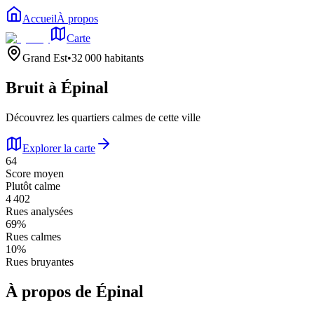
Accueil
À propos
Carte
Grand Est
•
32 000
habitants
Bruit à
Épinal
Découvrez les quartiers calmes de cette ville
Explorer la carte
64
Score moyen
Plutôt calme
4 402
Rues analysées
69
%
Rues calmes
10
%
Rues bruyantes
À propos de
Épinal