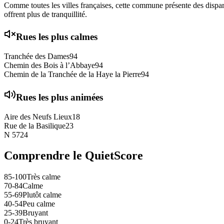
Comme toutes les villes françaises, cette commune présente des disparit
offrent plus de tranquillité.
Rues les plus calmes
Tranchée des Dames
94
Chemin des Bois à l’Abbaye
94
Chemin de la Tranchée de la Haye la Pierre
94
Rues les plus animées
Aire des Neufs Lieux
18
Rue de la Basilique
23
N 57
24
Comprendre le QuietScore
85-100
Très calme
70-84
Calme
55-69
Plutôt calme
40-54
Peu calme
25-39
Bruyant
0-24
Très bruyant