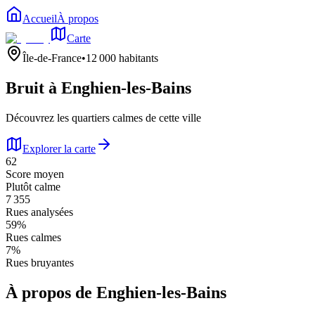
Accueil
À propos
Carte
Île-de-France
•
12 000
habitants
Bruit à
Enghien-les-Bains
Découvrez les quartiers calmes de cette ville
Explorer la carte
62
Score moyen
Plutôt calme
7 355
Rues analysées
59
%
Rues calmes
7
%
Rues bruyantes
À propos de
Enghien-les-Bains