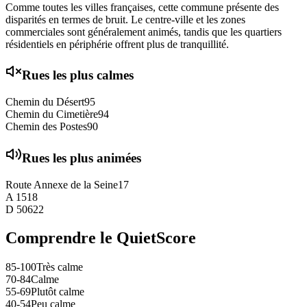
Comme toutes les villes françaises, cette commune présente des
disparités en termes de bruit. Le centre-ville et les zones
commerciales sont généralement animés, tandis que les quartiers
résidentiels en périphérie offrent plus de tranquillité.
Rues les plus calmes
Chemin du Désert
95
Chemin du Cimetière
94
Chemin des Postes
90
Rues les plus animées
Route Annexe de la Seine
17
A 15
18
D 506
22
Comprendre le QuietScore
85-100
Très calme
70-84
Calme
55-69
Plutôt calme
40-54
Peu calme