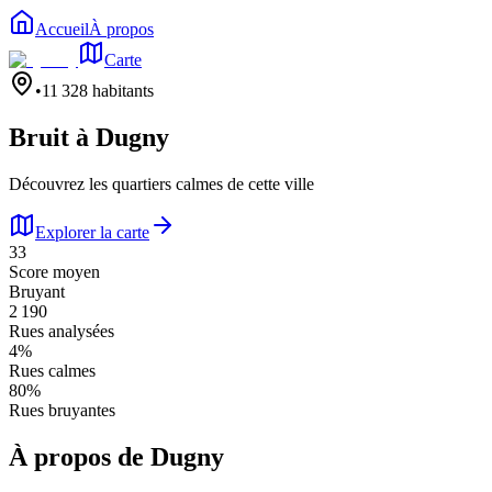
Accueil
À propos
Carte
•
11 328
habitants
Bruit à
Dugny
Découvrez les quartiers calmes de cette ville
Explorer la carte
33
Score moyen
Bruyant
2 190
Rues analysées
4
%
Rues calmes
80
%
Rues bruyantes
À propos de
Dugny