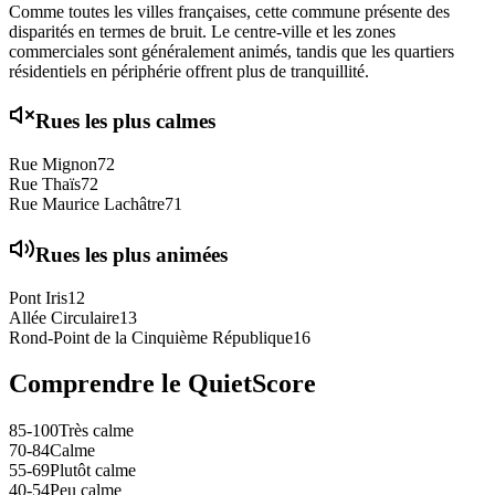
Comme toutes les villes françaises, cette commune présente des
disparités en termes de bruit. Le centre-ville et les zones
commerciales sont généralement animés, tandis que les quartiers
résidentiels en périphérie offrent plus de tranquillité.
Rues les plus calmes
Rue Mignon
72
Rue Thaïs
72
Rue Maurice Lachâtre
71
Rues les plus animées
Pont Iris
12
Allée Circulaire
13
Rond-Point de la Cinquième République
16
Comprendre le QuietScore
85-100
Très calme
70-84
Calme
55-69
Plutôt calme
40-54
Peu calme