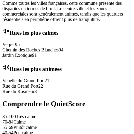
Comme toutes les villes françaises, cette commune présente des
disparités en termes de bruit. Le centre-ville et les zones
commerciales sont généralement animés, tandis que les quartiers
résidentiels en périphérie offrent plus de tranquillité.
Rues les plus calmes
Verger
95
Chemin des Roches Blanches
94
Jardin Exotique
91
Rues les plus animées
Venelle du Grand Port
21
Rue du Grand Port
22
Rue du Rosmeur
31
Comprendre le QuietScore
85-100
Très calme
70-84
Calme
55-69
Plutôt calme
40-54
Peu calme