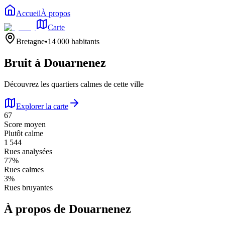
Accueil
À propos
Carte
Bretagne
•
14 000
habitants
Bruit à
Douarnenez
Découvrez les quartiers calmes de cette ville
Explorer la carte
67
Score moyen
Plutôt calme
1 544
Rues analysées
77
%
Rues calmes
3
%
Rues bruyantes
À propos de
Douarnenez