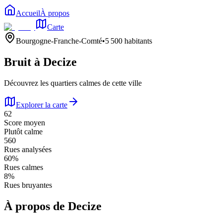
Accueil
À propos
Carte
Bourgogne-Franche-Comté
•
5 500
habitants
Bruit à
Decize
Découvrez les quartiers calmes de cette ville
Explorer la carte
62
Score moyen
Plutôt calme
560
Rues analysées
60
%
Rues calmes
8
%
Rues bruyantes
À propos de
Decize