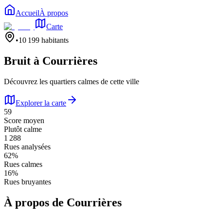
Accueil
À propos
Carte
•
10 199
habitants
Bruit à
Courrières
Découvrez les quartiers calmes de cette ville
Explorer la carte
59
Score moyen
Plutôt calme
1 288
Rues analysées
62
%
Rues calmes
16
%
Rues bruyantes
À propos de
Courrières