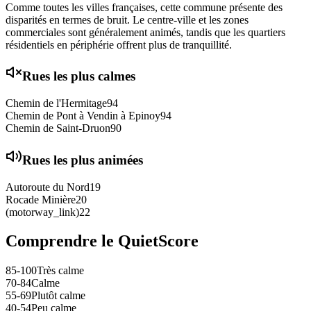
Comme toutes les villes françaises, cette commune présente des
disparités en termes de bruit. Le centre-ville et les zones
commerciales sont généralement animés, tandis que les quartiers
résidentiels en périphérie offrent plus de tranquillité.
Rues les plus calmes
Chemin de l'Hermitage
94
Chemin de Pont à Vendin à Epinoy
94
Chemin de Saint-Druon
90
Rues les plus animées
Autoroute du Nord
19
Rocade Minière
20
(motorway_link)
22
Comprendre le QuietScore
85-100
Très calme
70-84
Calme
55-69
Plutôt calme
40-54
Peu calme