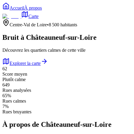
Accueil
À propos
Carte
Centre-Val de Loire
•
8 500
habitants
Bruit à
Châteauneuf-sur-Loire
Découvrez les quartiers calmes de cette ville
Explorer la carte
62
Score moyen
Plutôt calme
649
Rues analysées
65
%
Rues calmes
7
%
Rues bruyantes
À propos de
Châteauneuf-sur-Loire