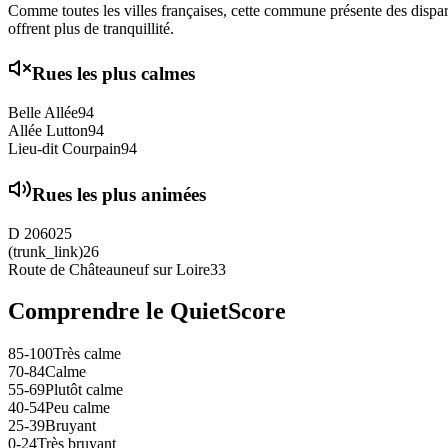
Comme toutes les villes françaises, cette commune présente des disparit
offrent plus de tranquillité.
Rues les plus calmes
Belle Allée
94
Allée Lutton
94
Lieu-dit Courpain
94
Rues les plus animées
D 2060
25
(trunk_link)
26
Route de Châteauneuf sur Loire
33
Comprendre le QuietScore
85-100
Très calme
70-84
Calme
55-69
Plutôt calme
40-54
Peu calme
25-39
Bruyant
0-24
Très bruyant