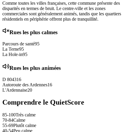
Comme toutes les villes françaises, cette commune présente des
disparités en termes de bruit. Le centre-ville et les zones
commerciales sont généralement animés, tandis que les quartiers
résidentiels en périphérie offrent plus de tranquillité.
Rues les plus calmes
Parcours de santé
95
La Terne
95
La Hole-in
95
Rues les plus animées
D 8043
16
Autoroute des Ardennes
16
L'Ardennaise
20
Comprendre le QuietScore
85-100
Très calme
70-84
Calme
55-69
Plutôt calme
40-54
Peu calme