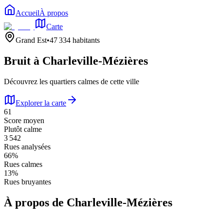
Accueil
À propos
Carte
Grand Est
•
47 334
habitants
Bruit à
Charleville-Mézières
Découvrez les quartiers calmes de cette ville
Explorer la carte
61
Score moyen
Plutôt calme
3 542
Rues analysées
66
%
Rues calmes
13
%
Rues bruyantes
À propos de
Charleville-Mézières