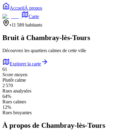
Accueil
À propos
Carte
•
11 589
habitants
Bruit à
Chambray-lès-Tours
Découvrez les quartiers calmes de cette ville
Explorer la carte
61
Score moyen
Plutôt calme
2 570
Rues analysées
64
%
Rues calmes
12
%
Rues bruyantes
À propos de
Chambray-lès-Tours