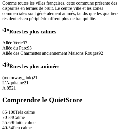
Comme toutes les villes françaises, cette commune présente des
disparités en termes de bruit. Le centre-ville et les zones
commerciales sont généralement animés, tandis que les quartiers
résidentiels en périphérie offrent plus de tranquillité.
Rues les plus calmes
Allée Verte
93
Allée du Parc
93
Allée des Charmettes anciennement Maisons Rouges
92
Rues les plus animées
(motorway_link)
21
L'Aquitaine
21
A 85
21
Comprendre le QuietScore
85-100
Très calme
70-84
Calme
55-69
Plutôt calme
40-54
Peu calme