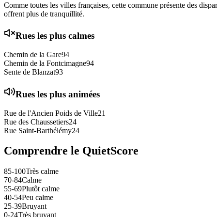
Comme toutes les villes françaises, cette commune présente des disparit
offrent plus de tranquillité.
Rues les plus calmes
Chemin de la Gare
94
Chemin de la Fontcimagne
94
Sente de Blanzat
93
Rues les plus animées
Rue de l'Ancien Poids de Ville
21
Rue des Chaussetiers
24
Rue Saint-Barthélémy
24
Comprendre le QuietScore
85-100
Très calme
70-84
Calme
55-69
Plutôt calme
40-54
Peu calme
25-39
Bruyant
0-24
Très bruyant