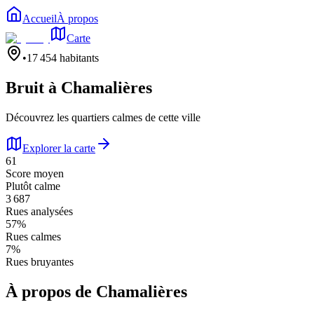
Accueil
À propos
Carte
•
17 454
habitants
Bruit à
Chamalières
Découvrez les quartiers calmes de cette ville
Explorer la carte
61
Score moyen
Plutôt calme
3 687
Rues analysées
57
%
Rues calmes
7
%
Rues bruyantes
À propos de
Chamalières