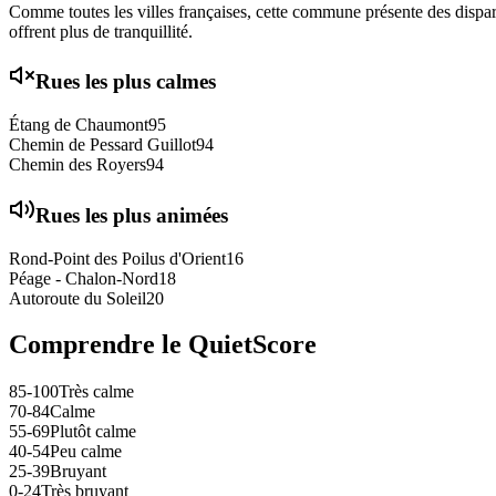
Comme toutes les villes françaises, cette commune présente des disparit
offrent plus de tranquillité.
Rues les plus calmes
Étang de Chaumont
95
Chemin de Pessard Guillot
94
Chemin des Royers
94
Rues les plus animées
Rond-Point des Poilus d'Orient
16
Péage - Chalon-Nord
18
Autoroute du Soleil
20
Comprendre le QuietScore
85-100
Très calme
70-84
Calme
55-69
Plutôt calme
40-54
Peu calme
25-39
Bruyant
0-24
Très bruyant