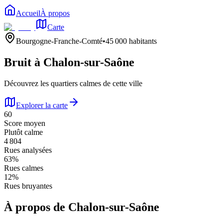
Accueil
À propos
Carte
Bourgogne-Franche-Comté
•
45 000
habitants
Bruit à
Chalon-sur-Saône
Découvrez les quartiers calmes de cette ville
Explorer la carte
60
Score moyen
Plutôt calme
4 804
Rues analysées
63
%
Rues calmes
12
%
Rues bruyantes
À propos de
Chalon-sur-Saône