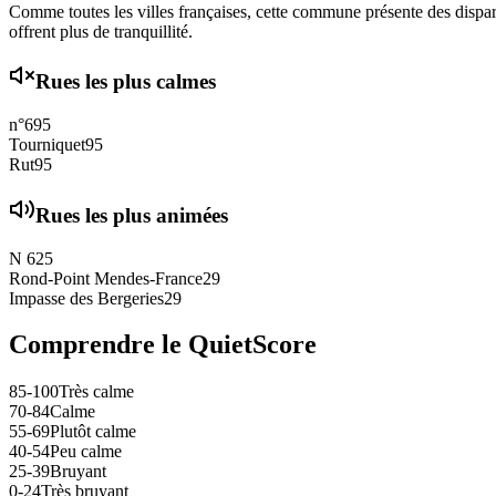
Comme toutes les villes françaises, cette commune présente des disparit
offrent plus de tranquillité.
Rues les plus calmes
n°6
95
Tourniquet
95
Rut
95
Rues les plus animées
N 6
25
Rond-Point Mendes-France
29
Impasse des Bergeries
29
Comprendre le QuietScore
85-100
Très calme
70-84
Calme
55-69
Plutôt calme
40-54
Peu calme
25-39
Bruyant
0-24
Très bruyant