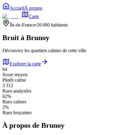
Accueil
À propos
Carte
Île-de-France
•
26 000
habitants
Bruit à
Brunoy
Découvrez les quartiers calmes de cette ville
Explorer la carte
64
Score moyen
Plutôt calme
3 312
Rues analysées
62
%
Rues calmes
2
%
Rues bruyantes
À propos de
Brunoy