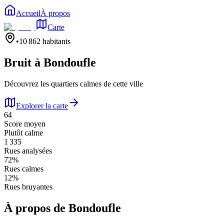
Accueil
À propos
Carte
•
10 862
habitants
Bruit à
Bondoufle
Découvrez les quartiers calmes de cette ville
Explorer la carte
64
Score moyen
Plutôt calme
1 335
Rues analysées
72
%
Rues calmes
12
%
Rues bruyantes
À propos de
Bondoufle