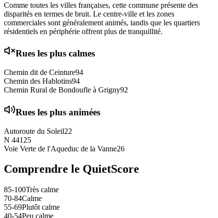
Comme toutes les villes françaises, cette commune présente des
disparités en termes de bruit. Le centre-ville et les zones
commerciales sont généralement animés, tandis que les quartiers
résidentiels en périphérie offrent plus de tranquillité.
Rues les plus calmes
Chemin dit de Ceinture
94
Chemin des Hablotins
94
Chemin Rural de Bondoufle à Grigny
92
Rues les plus animées
Autoroute du Soleil
22
N 441
25
Voie Verte de l'Aqueduc de la Vanne
26
Comprendre le QuietScore
85-100
Très calme
70-84
Calme
55-69
Plutôt calme
40-54
Peu calme