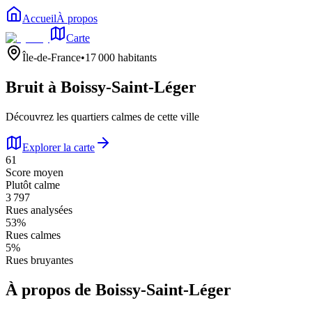
Accueil
À propos
Carte
Île-de-France
•
17 000
habitants
Bruit à
Boissy-Saint-Léger
Découvrez les quartiers calmes de cette ville
Explorer la carte
61
Score moyen
Plutôt calme
3 797
Rues analysées
53
%
Rues calmes
5
%
Rues bruyantes
À propos de
Boissy-Saint-Léger