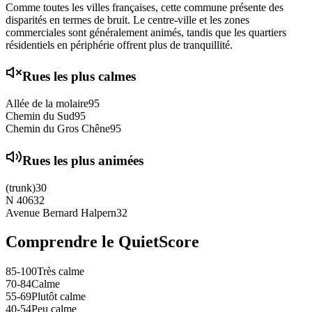
Comme toutes les villes françaises, cette commune présente des
disparités en termes de bruit. Le centre-ville et les zones
commerciales sont généralement animés, tandis que les quartiers
résidentiels en périphérie offrent plus de tranquillité.
Rues les plus calmes
Allée de la molaire
95
Chemin du Sud
95
Chemin du Gros Chêne
95
Rues les plus animées
(trunk)
30
N 406
32
Avenue Bernard Halpern
32
Comprendre le QuietScore
85-100
Très calme
70-84
Calme
55-69
Plutôt calme
40-54
Peu calme