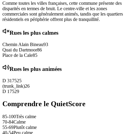
Comme toutes les villes françaises, cette commune présente des
disparités en termes de bruit. Le centre-ville et les zones
commerciales sont généralement animés, tandis que les quartiers
résidentiels en périphérie offrent plus de tranquillité.
Rues les plus calmes
Chemin Alain Bineau
93
Quai du Dartmoor
86
Place de la Cale
85
Rues les plus animées
D 3175
25
(trunk_link)
26
D 175
29
Comprendre le QuietScore
85-100
Très calme
70-84
Calme
55-69
Plutôt calme
40-54
Peu calme