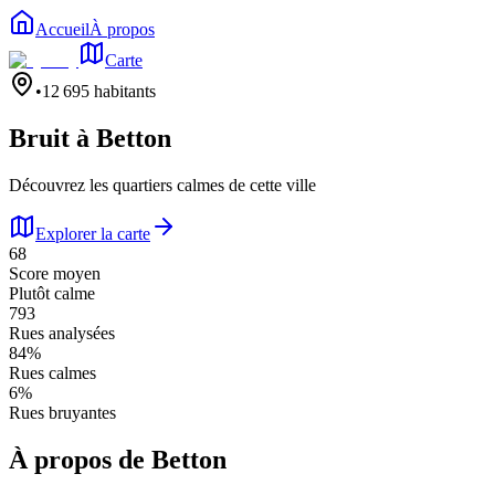
Accueil
À propos
Carte
•
12 695
habitants
Bruit à
Betton
Découvrez les quartiers calmes de cette ville
Explorer la carte
68
Score moyen
Plutôt calme
793
Rues analysées
84
%
Rues calmes
6
%
Rues bruyantes
À propos de
Betton