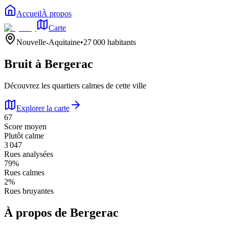
Accueil
À propos
Carte
Nouvelle-Aquitaine
•
27 000
habitants
Bruit à
Bergerac
Découvrez les quartiers calmes de cette ville
Explorer la carte
67
Score moyen
Plutôt calme
3 047
Rues analysées
79
%
Rues calmes
2
%
Rues bruyantes
À propos de
Bergerac