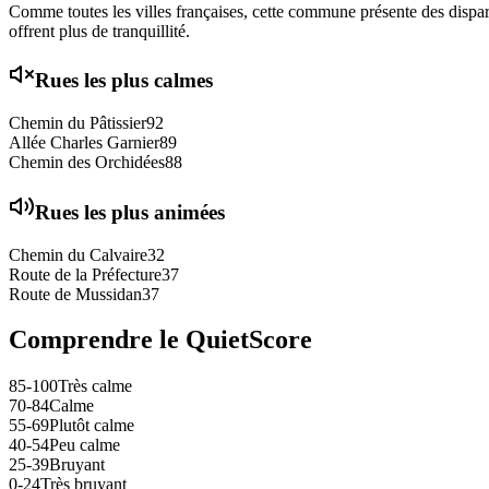
Comme toutes les villes françaises, cette commune présente des disparit
offrent plus de tranquillité.
Rues les plus calmes
Chemin du Pâtissier
92
Allée Charles Garnier
89
Chemin des Orchidées
88
Rues les plus animées
Chemin du Calvaire
32
Route de la Préfecture
37
Route de Mussidan
37
Comprendre le QuietScore
85-100
Très calme
70-84
Calme
55-69
Plutôt calme
40-54
Peu calme
25-39
Bruyant
0-24
Très bruyant