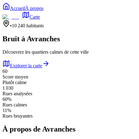
Accueil
À propos
Carte
•
10 240
habitants
Bruit à
Avranches
Découvrez les quartiers calmes de cette ville
Explorer la carte
60
Score moyen
Plutôt calme
1 030
Rues analysées
60
%
Rues calmes
11
%
Rues bruyantes
À propos de
Avranches