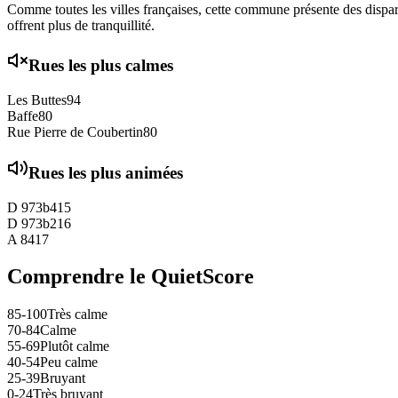
Comme toutes les villes françaises, cette commune présente des disparit
offrent plus de tranquillité.
Rues les plus calmes
Les Buttes
94
Baffe
80
Rue Pierre de Coubertin
80
Rues les plus animées
D 973b4
15
D 973b2
16
A 84
17
Comprendre le QuietScore
85-100
Très calme
70-84
Calme
55-69
Plutôt calme
40-54
Peu calme
25-39
Bruyant
0-24
Très bruyant