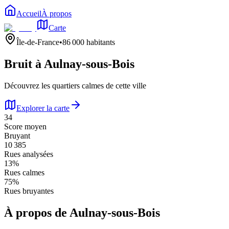
Accueil
À propos
Carte
Île-de-France
•
86 000
habitants
Bruit à
Aulnay-sous-Bois
Découvrez les quartiers calmes de cette ville
Explorer la carte
34
Score moyen
Bruyant
10 385
Rues analysées
13
%
Rues calmes
75
%
Rues bruyantes
À propos de
Aulnay-sous-Bois