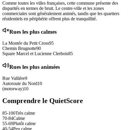
Comme toutes les villes françaises, cette commune présente des
disparités en termes de bruit. Le centre-ville et les zones
commerciales sont généralement animés, tandis que les quartiers
résidentiels en périphérie offrent plus de tranquillité.
Rues les plus calmes
La Montée du Petit Cross
95
Chemin Brugnotte
90
Square Marcel et Lucienne Clerbois
85
Rues les plus animées
Rue Vallière
9
Autoroute du Nord
10
(motorway)
10
Comprendre le QuietScore
85-100
Très calme
70-84
Calme
55-69
Plutôt calme
40-54
Peu calme