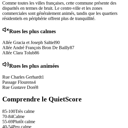
Comme toutes les villes françaises, cette commune présente des
disparités en termes de bruit. Le centre-ville et les zones
commerciales sont généralement animés, tandis que les quartiers
résidentiels en périphérie offrent plus de tranquillité.
Rues les plus calmes
Allée Gracia et Joseph Saltiel
90
Allée André François Bron De Bailly
87
Allée Clara Tolub
86
Rues les plus animées
Rue Charles Gerhardt
1
Passage Flourens
4
Rue Gustave Doré
8
Comprendre le QuietScore
85-100
Très calme
70-84
Calme
55-69
Plutôt calme
40-54
Peu calme