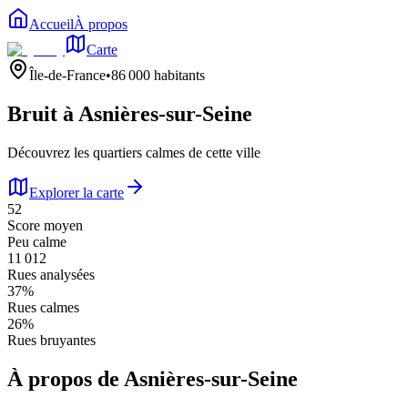
Accueil
À propos
Carte
Île-de-France
•
86 000
habitants
Bruit à
Asnières-sur-Seine
Découvrez les quartiers calmes de cette ville
Explorer la carte
52
Score moyen
Peu calme
11 012
Rues analysées
37
%
Rues calmes
26
%
Rues bruyantes
À propos de
Asnières-sur-Seine