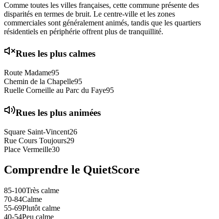
Comme toutes les villes françaises, cette commune présente des
disparités en termes de bruit. Le centre-ville et les zones
commerciales sont généralement animés, tandis que les quartiers
résidentiels en périphérie offrent plus de tranquillité.
Rues les plus calmes
Route Madame
95
Chemin de la Chapelle
95
Ruelle Corneille au Parc du Faye
95
Rues les plus animées
Square Saint-Vincent
26
Rue Cours Toujours
29
Place Vermeille
30
Comprendre le QuietScore
85-100
Très calme
70-84
Calme
55-69
Plutôt calme
40-54
Peu calme