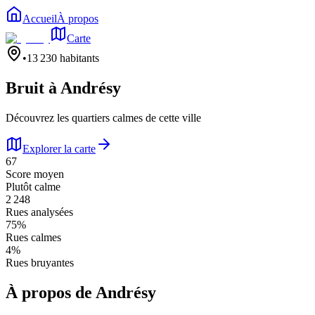
Accueil
À propos
Carte
•
13 230
habitants
Bruit à
Andrésy
Découvrez les quartiers calmes de cette ville
Explorer la carte
67
Score moyen
Plutôt calme
2 248
Rues analysées
75
%
Rues calmes
4
%
Rues bruyantes
À propos de
Andrésy