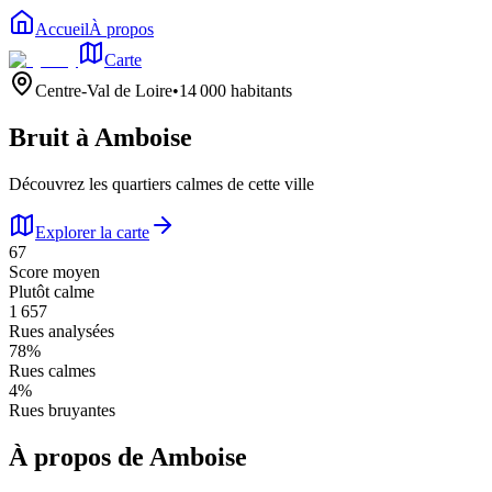
Accueil
À propos
Carte
Centre-Val de Loire
•
14 000
habitants
Bruit à
Amboise
Découvrez les quartiers calmes de cette ville
Explorer la carte
67
Score moyen
Plutôt calme
1 657
Rues analysées
78
%
Rues calmes
4
%
Rues bruyantes
À propos de
Amboise