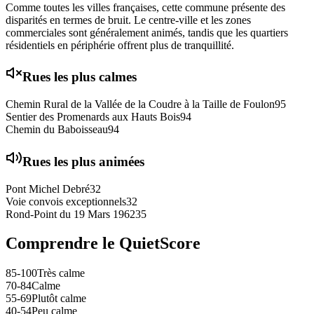
Comme toutes les villes françaises, cette commune présente des
disparités en termes de bruit. Le centre-ville et les zones
commerciales sont généralement animés, tandis que les quartiers
résidentiels en périphérie offrent plus de tranquillité.
Rues les plus calmes
Chemin Rural de la Vallée de la Coudre à la Taille de Foulon
95
Sentier des Promenards aux Hauts Bois
94
Chemin du Baboisseau
94
Rues les plus animées
Pont Michel Debré
32
Voie convois exceptionnels
32
Rond-Point du 19 Mars 1962
35
Comprendre le QuietScore
85-100
Très calme
70-84
Calme
55-69
Plutôt calme
40-54
Peu calme