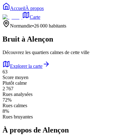
Accueil
À propos
Carte
Normandie
•
26 000
habitants
Bruit à
Alençon
Découvrez les quartiers calmes de cette ville
Explorer la carte
63
Score moyen
Plutôt calme
2 767
Rues analysées
72
%
Rues calmes
8
%
Rues bruyantes
À propos de
Alençon