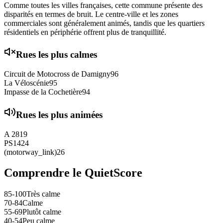
Comme toutes les villes françaises, cette commune présente des
disparités en termes de bruit. Le centre-ville et les zones
commerciales sont généralement animés, tandis que les quartiers
résidentiels en périphérie offrent plus de tranquillité.
Rues les plus calmes
Circuit de Motocross de Damigny
96
La Véloscénie
95
Impasse de la Cochetière
94
Rues les plus animées
A 28
19
PS14
24
(motorway_link)
26
Comprendre le QuietScore
85-100
Très calme
70-84
Calme
55-69
Plutôt calme
40-54
Peu calme