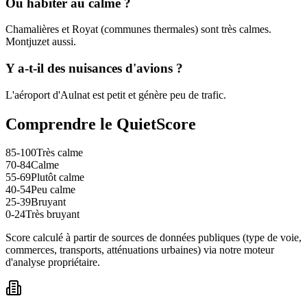
Où habiter au calme ?
Chamalières et Royat (communes thermales) sont très calmes.
Montjuzet aussi.
Y a-t-il des nuisances d'avions ?
L'aéroport d'Aulnat est petit et génère peu de trafic.
Comprendre le QuietScore
85-100
Très calme
70-84
Calme
55-69
Plutôt calme
40-54
Peu calme
25-39
Bruyant
0-24
Très bruyant
Score calculé à partir de sources de données publiques (type de voie,
commerces, transports, atténuations urbaines) via notre moteur
d'analyse propriétaire.