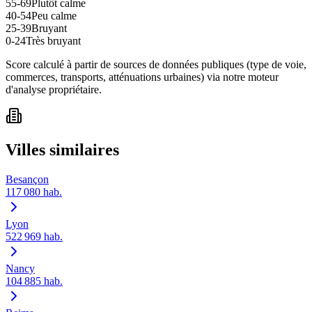
55-69
Plutôt calme
40-54
Peu calme
25-39
Bruyant
0-24
Très bruyant
Score calculé à partir de sources de données publiques (type de voie,
commerces, transports, atténuations urbaines) via notre moteur
d'analyse propriétaire.
Villes similaires
Besançon
117 080
hab.
Lyon
522 969
hab.
Nancy
104 885
hab.