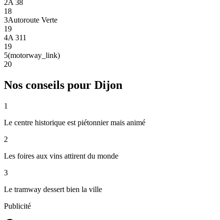
2
A 38
18
3
Autoroute Verte
19
4
A 311
19
5
(motorway_link)
20
Nos conseils pour
Dijon
1
Le centre historique est piétonnier mais animé
2
Les foires aux vins attirent du monde
3
Le tramway dessert bien la ville
Publicité