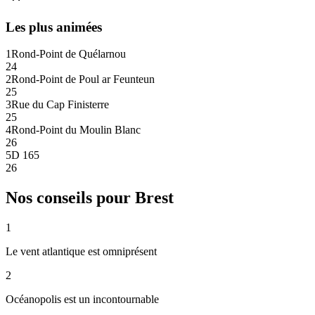
Les plus animées
1
Rond-Point de Quélarnou
24
2
Rond-Point de Poul ar Feunteun
25
3
Rue du Cap Finisterre
25
4
Rond-Point du Moulin Blanc
26
5
D 165
26
Nos conseils pour
Brest
1
Le vent atlantique est omniprésent
2
Océanopolis est un incontournable