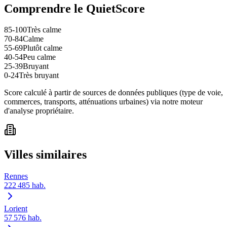
Comprendre le QuietScore
85-100
Très calme
70-84
Calme
55-69
Plutôt calme
40-54
Peu calme
25-39
Bruyant
0-24
Très bruyant
Score calculé à partir de sources de données publiques (type de voie,
commerces, transports, atténuations urbaines) via notre moteur
d'analyse propriétaire.
Villes similaires
Rennes
222 485
hab.
Lorient
57 576
hab.