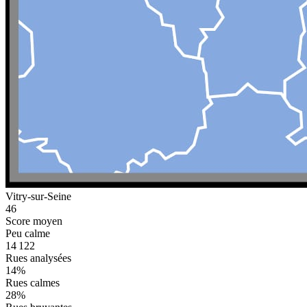
Vitry-sur-Seine
46
Score moyen
Peu calme
14 122
Rues analysées
14
%
Rues calmes
28
%