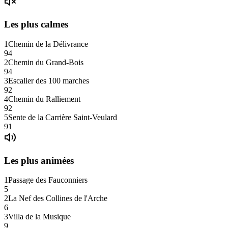
Les plus calmes
1
Chemin de la Délivrance
94
2
Chemin du Grand-Bois
94
3
Escalier des 100 marches
92
4
Chemin du Ralliement
92
5
Sente de la Carrière Saint-Veulard
91
Les plus animées
1
Passage des Fauconniers
5
2
La Nef des Collines de l'Arche
6
3
Villa de la Musique
9