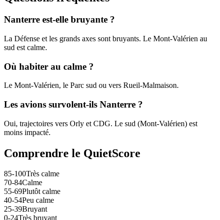
Nanterre est-elle bruyante ?
La Défense et les grands axes sont bruyants. Le Mont-Valérien au
sud est calme.
Où habiter au calme ?
Le Mont-Valérien, le Parc sud ou vers Rueil-Malmaison.
Les avions survolent-ils Nanterre ?
Oui, trajectoires vers Orly et CDG. Le sud (Mont-Valérien) est
moins impacté.
Comprendre le QuietScore
85-100
Très calme
70-84
Calme
55-69
Plutôt calme
40-54
Peu calme
25-39
Bruyant
0-24
Très bruyant