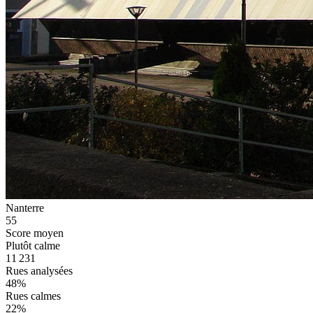
Nanterre
55
Score moyen
Plutôt calme
11 231
Rues analysées
48
%
Rues calmes
22
%